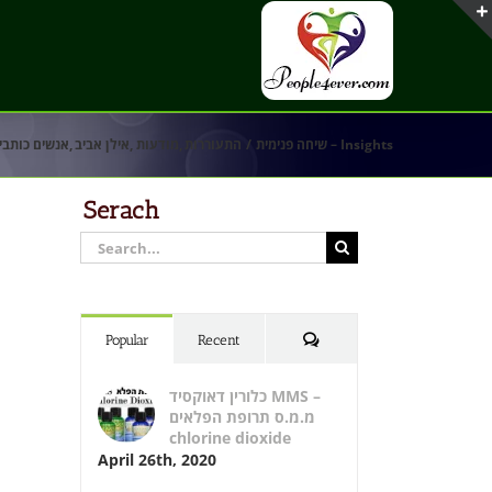
שיחה פנימית – Insights
התעוררות
מודעות
אילן אביב
אנשים כותבי
Serach
Search
for:
Comments
Popular
Recent
כלורין דאוקסיד MMS –
מ.מ.ס תרופת הפלאים
chlorine dioxide
April 26th, 2020