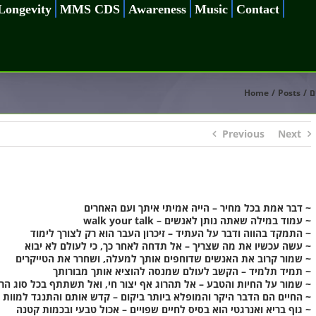
Longevity
MMS CDS
Awareness
Music
Contact
ם
Posts
Home
Previous
Next
~ דבר אמת בכל מחיר – הייה אמיתי איתך ועם האחרים
~ עמוד במילה שאתה נותן לאנשים – walk your talk
~ התמקד בהווה ודבר על העתיד – זיכרון העבר הוא רק לצורך לימוד
~ עשה עכשיו את מה שצריך – אל תדחה לאחר כך, כי לעולם לא יבוא
~ שמור קרוב את האנשים שדוחפים אותך למעלה, ושחרר את הטייקרים
~ תמיד תלמיד – הקשב לעולם שמנסה להוציא אותך מבורותך
~ שמור על החיות והטבע – אל תהרוג אף יצור חי, ואל תשתתף בכל סוג הר
~ החיים הם הדבר היקר והמופלא ביותר ביקום – קדש אותם והתנגד למוות
~ גוף בריא ואנרגטי הוא בסיס לחיים שפויים – אכול טבעי ובכמות קטנה