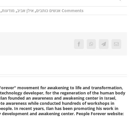
0 Comments
אנשים כותבים
,
אילן אביב
,
מודעות
,
Facebook
WhatsApp
Telegram
Email
e Forever" movement for awakening to life and transformation,
 technology developer, for the regeneration of the human body
Ilan founded an awareness and awakening center in Israel,
mote awareness while conducted hundreds of workshops in
people. In recent years, Ilan has been promoting his work in
gy development and awakening center. People Forever website: