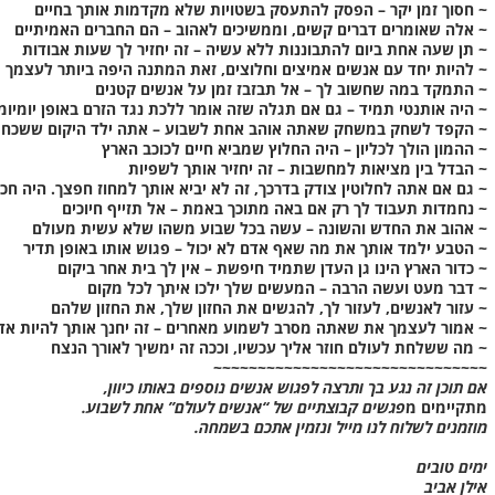
~ חסוך זמן יקר – הפסק להתעסק בשטויות שלא מקדמות אותך בחיים
~ אלה שאומרים דברים קשים, וממשיכים לאהוב – הם החברים האמיתיים
~ תן שעה אחת ביום להתבוננות ללא עשיה – זה יחזיר לך שעות אבודות
~ להיות יחד עם אנשים אמיצים וחלוצים, זאת המתנה היפה ביותר לעצמך
~ התמקד במה שחשוב לך – אל תבזבז זמן על אנשים קטנים
~ היה אותנטי תמיד – גם אם תגלה שזה אומר ללכת נגד הזרם באופן יומיומ
~ הקפד לשחק במשחק שאתה אוהב אחת לשבוע – אתה ילד היקום ששכח
~ ההמון הולך לכליון – היה החלוץ שמביא חיים לכוכב הארץ
~ הבדל בין מציאות למחשבות – זה יחזיר אותך לשפיות
~ גם אם אתה לחלוטין צודק בדרכך, זה לא יביא אותך למחוז חפצך. היה חכ
~ נחמדות תעבוד לך רק אם באה מתוכך באמת – אל תזייף חיוכים
~ אהוב את החדש והשונה – עשה בכל שבוע משהו שלא עשית מעולם
~ הטבע ילמד אותך את מה שאף אדם לא יכול – פגוש אותו באופן תדיר
~ כדור הארץ הינו גן העדן שתמיד חיפשת – אין לך בית אחר ביקום
~ דבר מעט ועשה הרבה – המעשים שלך ילכו איתך לכל מקום
~ עזור לאנשים, לעזור לך, להגשים את החזון שלך, את החזון שלהם
~ אמור לעצמך את שאתה מסרב לשמוע מאחרים – זה יחנך אותך להיות אד
~ מה ששלחת לעולם חוזר אליך עכשיו, וככה זה ימשיך לאורך הנצח
~~~~~~~~~~~~~~~~~~~~~~~~~~~~~~~
אם תוכן זה נגע בך ותרצה לפגוש אנשים נוספים באותו כיוון,
מתקיימים מ
פגשים קבוצתיים של “אנשים לעולם” אחת לשבוע.
מוזמנים לשלוח לנו מייל ונזמין אתכם בשמחה.
ימים טובים
אילן אביב