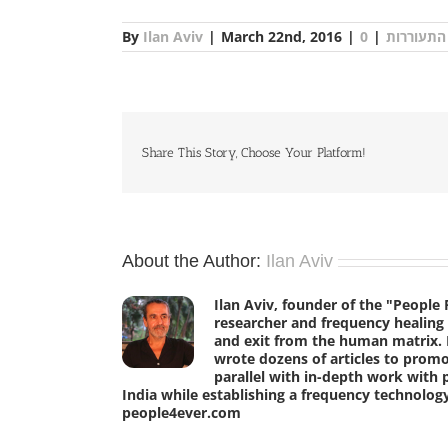
התעוררות
|
|
March 22nd, 2016
|
Ilan Aviv
By
Share This Story, Choose Your Platform!
About the Author:
Ilan Aviv
Ilan Aviv, founder of the "Peopl
researcher and frequency healing
and exit from the human matrix. 
wrote dozens of articles to pro
parallel with in-depth work with 
India while establishing a frequency technolo
people4ever.com