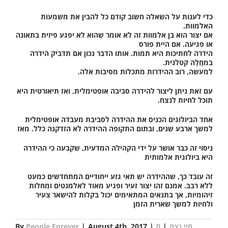
כדי לענות על השאלה חשוב קודם כל להבין את משמעות
האלמוות.
אם יצור הוא בן אלמוות זה לא אומר שהוא לא יפגע פיזית בתאונה
או פגיעה. אם היית פורס
הידרה לחתיכות היא תמות. אותו הדבר נכון אם תדביק הידרה
במחֲלָה קטלנית.
למעשה, רוב ההידרות מתכלות מסיבות אלה.
עם זאת ניתן ליצור להידרה סביבה אופטימלית, ואז תיאורטית היא
תוכל לחיות לנצח.
אחד הביולוגים הכניס את ההידרה לסביבת מעבדה אופטימלית
למשך ארבע שנים, ובתום התקופה ההידרה לא הזדקנה כלל. מאז
ניסוי זה כבר אושר על ידי הקהילה המדעית, שקבעה כי ההידרה
היא ביולוגית אלמותית
זה עובד כך, שההידרה יש תאי גזע ייחודיים המתחדשים כמעט
ללא רבב. אמנם זהו יצור זעיר ופגיע מאוד לאלמנטים ומחלות
זיהומיות, אך בתנאים המתאימים יכול בקלות להישאר צעיר
ולחיות למשך שארית הזמן
חיי נצח
|
0
|
August 4th, 2017
|
People Forever
By