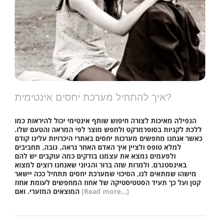
איך להתחיל מערכת יחסים אינטימית?
הנפילה מאיכות לצורה חיפוש שותף אינטימי יכול להיראות כמו
ללכת לקניות בסופרמרקט ולחפש מוצר לפי המראה והטעם שלו.
כאשר אנחנו מחפשים מערכות יחסים באתרי היכרויות עלינו קודם
למלא טופס ולציין איך האדם האחר נראה, גובה, תחביבים
ולפעמים נמצא את עצמנו בודקים כמה עוקבים יש להם
באינסטגרם. ולמרות שזה ברור והגיוני שאנחנו רוצים למצוא
מישהו שמתאים לנו, הסיכוי שמערכת יחסים תתחיל ככה יישאר
קטן ועל כך תעיד הסטטיסטיקה של אחוז המחפשים לעומת אחוז
[Read more...]
המוצאים המזערי. ואם