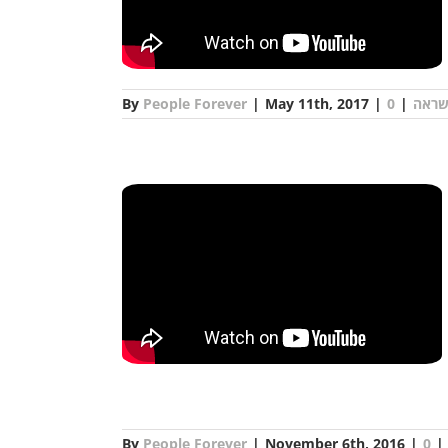
שראה
|
|
May 11th, 2017
|
People Forever
By
By
People Forever
|
November 6th, 2016
|
0
|