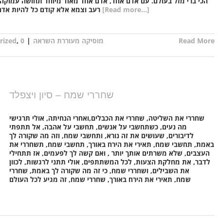
הכי ברי מזל בעולם. עם אדם אחד, אדם אחד מאוד מיוחד תחושה עמוקה
[Read more...]
רעב וצמא אלא קודם כל להיות אדם שזקוק לאנשים. אנשים שזקוקים לאנשים הם האנשים
Read More
מוסיקה מעוררת השראה
|
0
,
rized
שחררי שמח – סיון ויצפלד
שחררי את השליטה, שחררי את הכבלים,ואחרי הנחיתה, אולי תרגישי
מה נעים, כשתחשבי על אנשים, תחשבי על אהבה, אל תתפתי
לדיבורים, שעושים את זה נורא, ותחשבי שמח, וזה מה שקורה לך
באמת, תחשבי שמח, תאירי את הירח באורך, תחשבי שמח, תשחררי את
העצבים, שלא משרתים אותך יותר , ואם קשה לך לפעמים, אז תתחילי
לדבר, את מחלקת הצעות, לכל המשתתפים, אולי תתני לרגשות, לכוון
את השבילים, ושחררי שמח, כי זה מה שקורה לך באמת, שחררי
שמח, תאירי את הירח באורך, שחררי שמח, זה מגיע לכל העולם