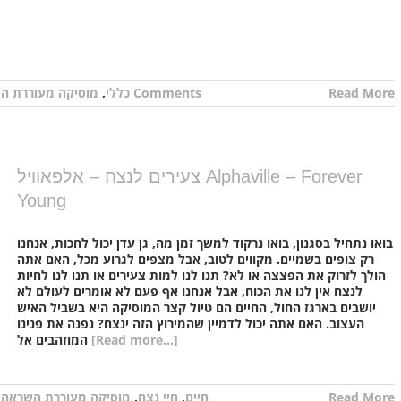
Read More
0 Comments
כללי
,
מוסיקה מעוררת ה
צעירים לנצח – אלפאוויל Alphaville – Forever
Young
בואו נתחיל בסגנון, בואו נרקוד למשך זמן מה, גן עדן יכול לחכות, אנחנו
רק צופים בשמיים. מקווים לטוב, אבל מצפים לגרוע מכל, האם אתה
הולך לזרוק את הפצצה או לא? תנו לנו למות צעירים או תנו לנו לחיות
לנצח אין לנו את הכוח, אבל אנחנו אף פעם לא אומרים לעולם לא
יושבים בארגז החול, החיים הם טיול קצר המוסיקה היא בשביל האיש
העצוב. האם אתה יכול לדמיין שהמירוץ הזה ינצח? נפנה את פנינו
[Read more...]
המוזהבים אל
Read More
חיים
,
חיי נצח
,
מוסיקה מעוררת השראה