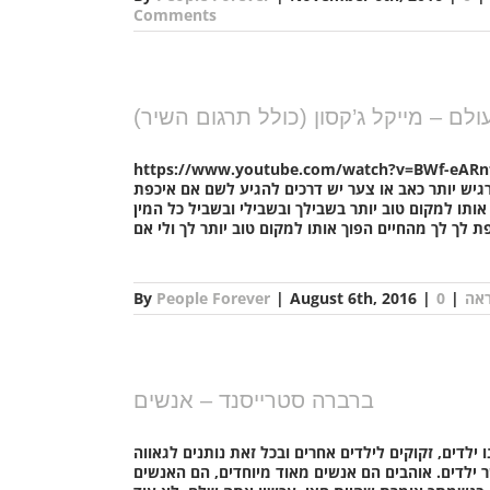
Comments
לם – מייקל ג’קסון (כולל תרגום השיר)
https://www.youtube.com/watch?v=BWf יש מקום בליבך שאני יודע שהוא אהבה והמקום הזה יכול להיות בוהק
יש יותר כאב או צער יש דרכים להגיע לשם אם איכפת
ותו למקום טוב יותר בשבילך ובשבילי ובשביל כל המין
ראה
|
|
August 6th, 2016
|
People Forever
By
ברברה סטרייסנד – אנשים
לדים, זקוקים לילדים אחרים ובכל זאת נותנים לגאווה
 ילדים. אוהבים הם אנשים מאוד מיוחדים, הם האנשים