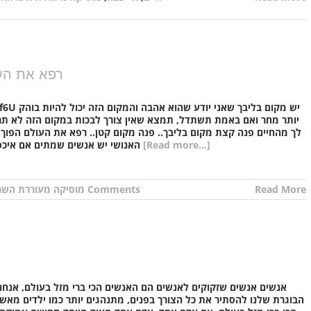
רפא את העו
-eARnf6U
יותר מחר ואם באמת תשתדל, תמצא שאין צורך לבכות במקום הזה לא תרג
לך מהחיים פנה קצת מקום בליבך.. פנה מקום קטן.. רפא את העולם הפוך א
[Read more...]
האנושי יש אנשים שמתים אם איכפת לך לך מהחיים הפוך אותו למקום טוב יותר לך ולי אם
Read More
0 Comments
מוסיקה מעוררת הש
אנשים אנשים שזקוקים לאנשים הם האנשים הכי ברי מזל בעולם, אנחנו י
הבוגרת שלנו להסתיר את כל הצורך בפנים, מתנהגים יותר כמו ילדים מאשר