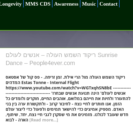
Longevity
MMS CDS
Awareness
Music
Contact
ריקוד השמש העולה – אנשים לעולם Sunrise
Dance – People4ever.com
ריקוד השמש העולה מול הרי אילת. זמן זריחה. - פס קול של אסטאס
המדהים Estas Tonne - Internal Flight
https://www.youtube.com/watch?v=WGTxqhSN8bE ------------
------------------------------ 'אנשים לעולם' הינה תנועת אנשים שבחרו
להתעורר ולחיות את חייהם במלואם, אוהבים החיים, חוקרים ולומדים כל
הזמן. אנו חותרים לחיי נצח - לחיבור קרוב - ולתקשורת ערה בין בני
האדם. מספיק אמיצים כדי להישאר תמימים ולפעול כדי ליצור עולם
חדש שעובד לכולנו. מזמינים את מי שסקרן לגבי חיי נצח, יחד, שיתוף,
[Read more...]
הארה - לבוא