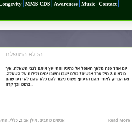
Longevity
MMS CDS
Awareness
Music
Contact
הכלא המושלם
יום אחד פנה מלאך האופל אל נתיניו והתייעץ איתם לגבי השאלה, איך
כולאים 8 מיליארד אנשים? כולם ישבו וחשבו ימים ולילות על השאלה,
ואז הבריק לאחד מהם הרעיון: פשוט ניצור להם כלא שהם לא ידעו שהם
בתוכו וכך קרה..
התעו
,
כללי
,
אילן אביב
,
אנשים כותבים
Read More