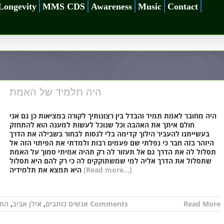
Longevity
MMS CDS
Awareness
Music
Contact
היה תלמיד של האמת
היה מחובר לאמת תמיד והבדל בין רצונותיך לקורה במציאות כן גם אני
חולם איתך את האהבה וכל שנוכל לעשות למענה הוא להתחזק
בעשייתנו להעביר הילוך קדימה בלי לנסות לבחור בשבילה את הדרך
היזהר בזה חבר כי נפלתי שם פעמים רבות ולמדתי את הפיתוי הזה אל
תסלול לה את הדרך גם אל תעזור לה רק תהיה אמיתי סמוך על האמת
שתסלול את הדרך אליה למי שמשתוקקים לה כי רק להם היא תסלול
[Read more...]
היא תמצא את תלמידיה
Read More
0 Comments
אנשים כותבים
,
אילן אביב
,
התע