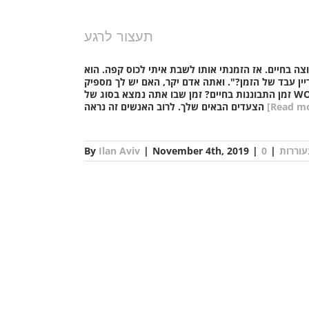
תעצור לרגע
ה בחיים. אז הזמנתי אותו לשבת איתי לכוס קפה. הוא
יין עבד של הזמן?". ואתה אדם יקר, האם יש לך מספיק
זמן התבוננות בחיים? זמן שבו אתה נמצא בסוג של WONDERING, זמן תהייה,זמן הקשבה, מדיטציה. רגע בו אתה חושב ויוצר את
[Read mo
הצעדים הבאים שלך. לרוב האנשים זה נראה
וררות
|
|
November 4th, 2019
|
Ilan Aviv
By