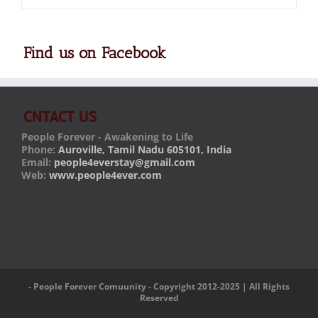
Find us on Facebook
CNTACT US
People Forever - Awakening to Life
Phone:
Auroville, Tamil Nadu 605101, India
Email:
people4everstay@gmail.com
Web:
www.people4ever.com
- People Forever Comuunity - Copyright 2012-2025 | All Rights
Reserved