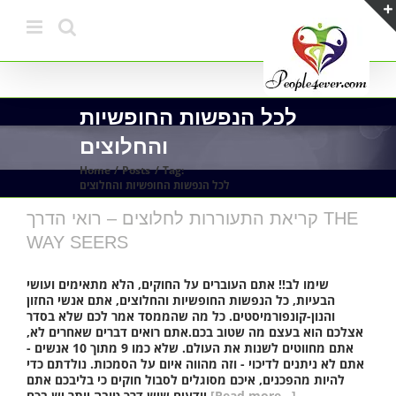
Skip
to
content
לכל הנפשות החופשיות
והחלוצים
Home
Posts
Tag:
לכל הנפשות החופשיות והחלוצים
קריאת התעוררות לחלוצים – רואי הדרך THE
WAY SEERS
שימו לב!! אתם העוברים על החוקים, הלא מתאימים ועושי
הבעיות, כל הנפשות החופשיות והחלוצים, אתם אנשי החזון
והנון-קונפורמיסטים. כל מה שהממסד אמר לכם שלא בסדר
אצלכם הוא בעצם מה שטוב בכם.אתם רואים דברים שאחרים לא,
אתם מחווטים לשנות את העולם. שלא כמו 9 מתוך 10 אנשים -
אתם לא ניתנים לדיכוי - וזה מהווה איום על הסמכות. נולדתם כדי
להיות מהפכנים, איכם מסוגלים לסבול חוקים כי בליבכם אתם
[Read more...]
יודעים שיש דרך טובה יותר יש בכם