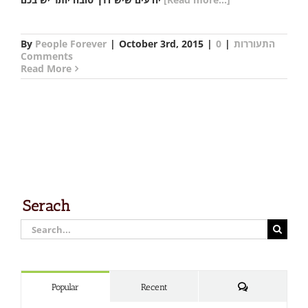
התעוררות
|
0
|
October 3rd, 2015
|
People Forever
By
Comments
Read More
Serach
Search
for:
Comments
Popular
Recent