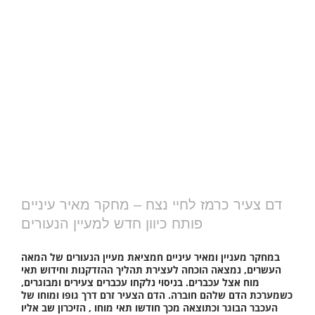
דם צעיר כרמז לחיי נצח – מחקר מאיר עיניים
פותח כיוון חדש למעיין הנעורים
במחקר מעניין ומאיר עיניים חמציאת מעיין הנעורים של המאה
העשרים, נמצאה הוכחה לעצירת תהליך ההזדקנות וחידוש תאי
מוח אצל עכברים. בניסוי נלקחו עכברים צעירים ומבוגרים,
כשמערכת הדם שלהם חוברה. הדם הצעיר זרם דרך גופו ומוחו של
העכבר הבוגר וכתוצאה מכך חודשו תאי מוחו , הזיכרון שב אליו