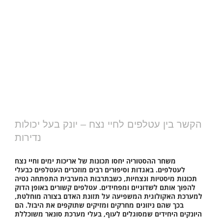
הקשר בין עטלפים לחיי נצח – יונק בעל יכולות
נדירות
משחר ההסטוריה יחסו תכונות של אריכות ימים וחיי נצח
לעטלפים. באגדות וסיפורים רבים מוזכרים העטלפים כבעלי
תכונות מיסטיות ונצחיות, כשבתרבות המערבית התפתחה נטיה
להפוך אותם לשדוניים ומפחידים. עטלפים קשורים באופן הדוק
למערכת האקולוגית המשפיעה על תזונת האדם בצורה מוחלטת,
בכך שהם ניזונים מחרקים ומזיקים שתוקפים את היבול. הם
היונקים היחידים שמסוגלים לעוף, בעלי מערכת סונאר משוכללת