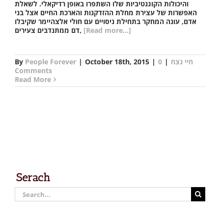
והיכולות הקוגנטיביות שלו השתפרו באופן רדיקאלי. לשאלת
האפשרות של עצירת מחלת ההזדקנות והארכת החיים אצל בני
אדם, עונה המחקר בתחילת ניסויים עם חולי אלצהיימר שקיבלו
[Read more...]
דם ממתנדבים צעירים,
חיי נצח
|
0
|
October 18th, 2015
|
People Forever
By
Comments
Read More
Serach
Search
for: