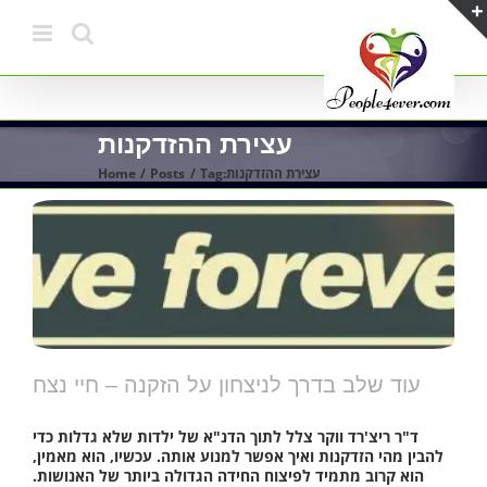
Skip
to
content
עצירת ההזדקנות
עצירת ההזדקנות
Tag:
Posts
Home
עוד שלב בדרך לניצחון על הזקנה – חיי נצח
ד"ר ריצ'רד ווקר צלל לתוך הדנ"א של ילדות שלא גדלות כדי
להבין מהי הזדקנות ואיך אפשר למנוע אותה. עכשיו, הוא מאמין,
הוא קרוב מתמיד לפיצוח החידה הגדולה ביותר של האנושות.