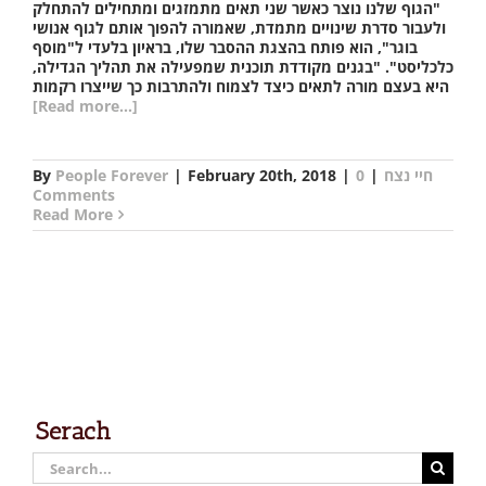
"הגוף שלנו נוצר כאשר שני תאים מתמזגים ומתחילים להתחלק
ולעבור סדרת שינויים מתמדת, שאמורה להפוך אותם לגוף אנושי
בוגר", הוא פותח בהצגת ההסבר שלו, בראיון בלעדי ל"מוסף
כלכליסט". "בגנים מקודדת תוכנית שמפעילה את תהליך הגדילה,
היא בעצם מורה לתאים כיצד לצמוח ולהתרבות כך שייצרו רקמות
[Read more...]
חיי נצח
|
0
|
February 20th, 2018
|
People Forever
By
Comments
Read More
Serach
Search
for: