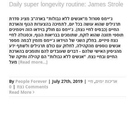
Daily super longevity routine: James Strole
ג'יימס סטרול מ"אנשים ללא גבולות" בארה"ב מציג סדרת
תרגילים שהוא עושה בכל יום, לתמיכה בהצערות הגוף והארכת
החיים (כבסיס לחיי נצח). ג'יימס גם חולק בוידאו הזה ויטמינים
תוספי תזונה שהוא לוקח, שתומכים בבריאות הגוף, וכסגולה לחיי
נצח פיזיים. בחלק השני של הוידאו ג'יימס מזמין לבמה מספר
אנשים נוספים מהקהילה, לחלוק עם כולם תרגילים ולשתף ידע
מהניסיון האישי שלהם - דברים שעובדים להם ותומכים בהארכת
החיים ובחיי נצח. "אנשים ללא גבולות" הם קהילה ותיקה של
[Read more...]
מעל
אריכות ימים
,
חיי
|
July 27th, 2019
|
People Forever
By
0 Comments
נצח
|
Read More