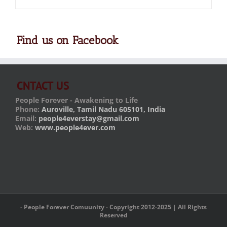
Find us on Facebook
CNTACT US
People Forever - Awakening to Life
Phone:
Auroville, Tamil Nadu 605101, India
Email:
people4everstay@gmail.com
Web:
www.people4ever.com
- People Forever Comuunity - Copyright 2012-2025 | All Rights
Reserved