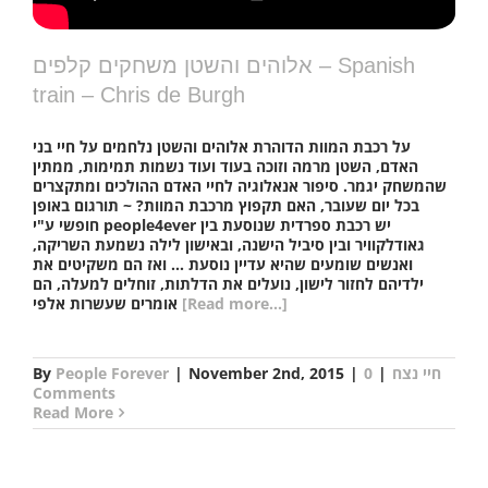
אלוהים והשטן משחקים קלפים – Spanish
train – Chris de Burgh
על רכבת המוות הדוהרת אלוהים והשטן נלחמים על חיי בני
האדם, השטן מרמה וזוכה בעוד ועוד נשמות תמימות, ממתין
שהמשחק יגמר. סיפור אנאלוגיה לחיי האדם ההולכים ומתקצרים
בכל יום שעובר, האם תקפוץ מרכבת המוות? ~ תורגום באופן
חופשי ע"י people4ever יש רכבת ספרדית שנוסעת בין
גאודלקוויר ובין סיביל הישנה, ובאישון לילה נשמעת השריקה,
ואנשים שומעים שהיא עדיין נוסעת ... ואז הם משקיטים את
ילדיהם לחזור לישון, נועלים את הדלתות, זוחלים למעלה, הם
[Read more...]
אומרים שעשרות אלפי
חיי נצח
|
0
|
November 2nd, 2015
|
People Forever
By
Comments
Read More