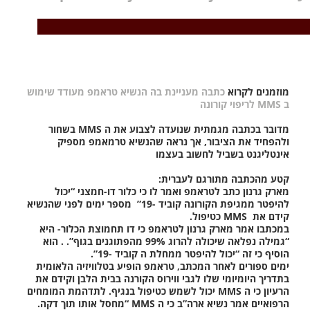
מוזמנים לקרוא
כתבה מעניינת בה הנשיא טראמפ מעודד שימוש
ב MMS לריפוי קורונה
מדובר בכתבה מגמתית שנועדה לצבוע את ה MMS בשחור
ולהפחיד את הציבור, אך נראה שהנשיא טרמאמפ מספיק
אינטליגנט בשביל לחשוב בעצמו
קטע מהכתבה מתורגם לעברית:
מארק גרנון כתב לטראמפ ואמר לו כי כלור דו-חמצני “יכול
להיפטר ממגיפת הקורונה קוביד -19” מספר ימים לפני שהנשיא
קידם את MMS כטיפול.
במכתבו אמר מארק גרנון לטראמפ כי דו תחמוצת הכלור- היא
“גמילה נפלאה שיכולה להרוג 99% מהפתוגנים בגוף”. . הוא
הוסיף כי זה “יכול להיפטר ממחלת ה קוביד -19”.
ימים ספורים לאחר המכתב, טראמפ הופיע בטלוויזיה הלאומית
בתדריך היומיומי שלו לגבי ווירוס הקורנה בבית הלבן וקידם את
הרעיון כי ה MMS יכול לשמש כטיפול בנגיף. לתדהמת המומחים
הרפואיים אמר נשיא ארה”ב כי ה MMS “מחסל אותו תוך דקה.