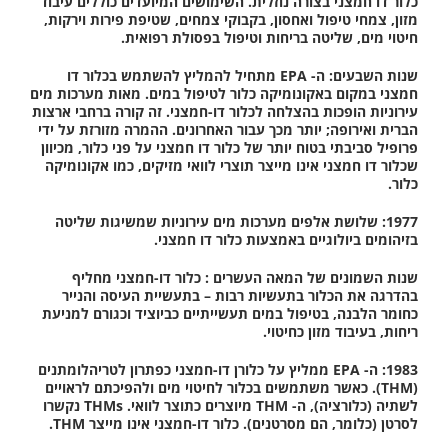
כלור דו חמצני בצורה נוזלית. השימושים המיועדים כוללים עיבוד
מזון, צמחי טיפול ואחסון, בקבוקי צמחים, שטיפת פירות וירקות,
חיטוי מים, שליטה בריחות וטיפול בפסולת רפואית.
שנות השבעים:
ה- EPA מתחיל להמליץ ​​להשתמש בכלור דו
חמצני במקום באקונומיקה כלור לטיפול במים. מאות מערכות מים
עירוניות הופכות בהצלחה לכלור דו-חמצני. זה קורה ברחבי ארצות
הברית ואירופה; יותר מכך עבור האחרונים. ההמרה מזורזת על ידי
פרופיל סביבתי בטוח יותר של כלור דו חמצני על פני כלור, מכיוון
שכלור דו חמצני אינו מייצר תוצרי לוואי מזיקים, כמו אקונומיקה
כלור.
1977:
שלושת אלפים מערכות מים עירוניות שמשיגות שליטה
בזיהומים ביולוגיים באמצעות כלור דו חמצני.
שנות
השמונים של
המאה העשרים
:
כלור דו-חמצני מחליף
בהדרגה את הכלור בתעשיות רבות – בתעשיית העיסה והנייר
כחומר הלבנה, בטיפול במים תעשייתיים כביוציד וכגורם למניעת
ריחות, בעיבוד מזון כחיטוי.
1983:
ה- EPA ממליץ על כלורן דו-חמצני כפתרון לטריהלומתנים
(THM). כאשר משתמשים בכלור לחיטוי מים ולהפיכתם לראויים
לשתיה (כלורציה), ה- THM מיוצרים כתוצר לוואי. THMs נקשרו
לסרטן (כלומר, הם מסרטנים). כלור דו-חמצני אינו מייצר THM.