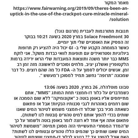
מאמר המקור
https://www.fairwarning.org/2019/09/theres-been-an-
uptick-in-the-use-of-the-crackpot-cure-miracle-mineral-
solution/
תגובות מתורגמות לעברית (תרגום גוגל)
Solace Freedmont 30 במרץ 2020 בשעה 10:21 בבוקר
זה הפסיק את האוסניים שלי תוך יומיים.
כאשר המומחה הקבוע שלי ב- GI יכול היה להציע רק תרופות
ביולוגיות וסטרואידים עם תופעות לוואי כבדות משקל, אני לוקח
MMS כבר יותר משנה ותוצאות המעבדות שלי הראו ירידה ברמות
הלקטופרין ואשלגן יציב, מלחים וסוכרים לראשונה מזה זמן רב
זמן. אנשים יכולים לסמוך על ה- FDA כל מה שהם רוצים. כל דבר
שמכונה “תרופה” נחשב תמיד למסוכן ו”מעשש “.
טבוגו מוטלהלה, 26 במרץ, 2020 בשעה 13:06
כשמדברים על כלור דו-חמצני תחת המותג “MMS”, אתם
מתייחסים אליו באופן בוטה כ “אקונומיקה” ללא שום הסמכה או
שום רחמים באזהרות לגבי סכנותיו הנקיות! אבל אז פתאום
כשאתה מכיר בכך שכלור דו-חמצני משמש לטיהור המים שאנו
שותים בכדי להפוך אותם למים טהורים {ובטוח לנו לשתות},
פתאום אתה אף אחד לא רוצה לומר באופן בוטה ולשמור על כך
ש”המדד המסחרי התעשייתי הזה מסוכן תמיסה ”משמשת לטיהור
המים שאנו שותים כך שהמים הללו טהורים ובטוחים לנו לשתות?
האם אוכל להשיג עד ?? בנוגע לכלור דו-חמצני ששימש לטיהור