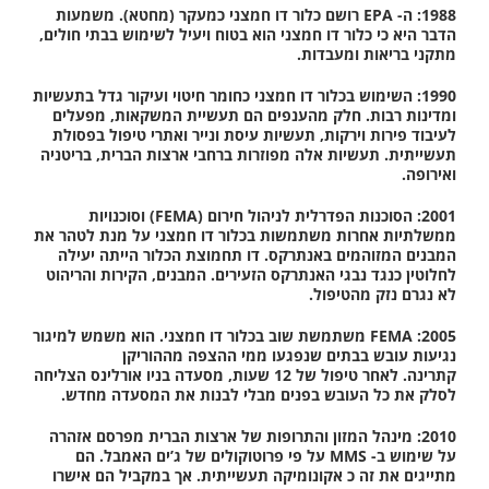
1988:
ה- EPA רושם כלור דו חמצני כמעקר (מחטא). משמעות
הדבר היא כי כלור דו חמצני הוא בטוח ויעיל לשימוש בבתי חולים,
מתקני בריאות ומעבדות.
1990:
השימוש בכלור דו חמצני כחומר חיטוי ועיקור גדל בתעשיות
ומדינות רבות. חלק מהענפים הם תעשיית המשקאות, מפעלים
לעיבוד פירות וירקות, תעשיות עיסת ונייר ואתרי טיפול בפסולת
תעשייתית. תעשיות אלה מפוזרות ברחבי ארצות הברית, בריטניה
ואירופה.
2001:
הסוכנות הפדרלית לניהול חירום (FEMA) וסוכנויות
ממשלתיות אחרות משתמשות בכלור דו חמצני על מנת לטהר את
המבנים המזוהמים באנתרקס. דו תחמוצת הכלור הייתה יעילה
לחלוטין כנגד נבגי האנתרקס הזעירים. המבנים, הקירות והריהוט
לא נגרם נזק מהטיפול.
2005:
FEMA משתמשת שוב בכלור דו חמצני. הוא משמש למיגור
נגיעות עובש בבתים שנפגעו ממי ההצפה מההוריקן
קתרינה. לאחר טיפול של 12 שעות, מסעדה בניו אורלינס הצליחה
לסלק את כל העובש בפנים מבלי לבנות את המסעדה מחדש.
2010:
מינהל המזון והתרופות של ארצות הברית מפרסם אזהרה
על שימוש ב- MMS על פי פרוטוקולים של ג’ים האמבל. הם
מתייגים את זה כ אקונומיקה תעשייתית. אך במקביל הם אישרו