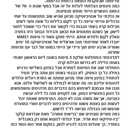
מלימפה שבעקבות הוצאת בלוטות הלימפה.
כמה פעמים הצלחתי לעלות על זה אבל בסוף שנות ה -70 של
המאה העשרים הייתי מותש מנסיונות.
אז הלכתי על אנטיביוטיקה מכיוון שהיא שוב מתפשטת על שתי
הרגליים והייתי עייפה כל כך לקום בלילות כל שעה וחצי לשים
חבילות קרח בשתי מגבות כדי לקשור את רגלי כדי שאוכל לחזור
לישון. אך כשהם מחממים את הכאב והגירוד הבוער היה בחזרה
ונאלץ לקום ולחדש אותם. הייתי ספקן מאוד כי טיפות MMS1
יעבדו לאחר שסיימתי מנה אוראלית של אנטיביוטיקה 10 ימים
ואחריה ארבע ימים תוך ורידי אך הייתי בסופו של דבר עם תרופות
אחרות.
לתדהמתי המוחלטת שלקח 3 טיפות בשעה ליום הראשון ישנתי
באותו הלילה לא נדרשו חבילות קרח.
התחלתי שוב את הטיפות למחרת אבל במינון השלישי הרגיש
בחילה כל כך הפסיק. לא הבנתי באותו זמן אתה צריך תמיד
להתחיל במינון טיפה אחד מכיוון שמתה או הסרת רעלים עלולים
להעמיס עליכם וזה מה שמביא לבחילה או לשלשול פלוס. אנא
חנכו את עצמכם לשימוש בהם הדברים הם מדהימים ומשתמשים
כל הזמן בתעשיית המזון. אנו לוקחים מנה כל לילה עכשיו
כמניעה, אך אם משהו מכה לא יהסס. התרסיסים שאתה יכול
לעשות הם באמת פשוט מדהימים ביחס לדברים חסרי התועלת
שהפארמה הגדולה מביאה לד”ר לרשום.
כמה ספרים מצוינים שם “בריאות אסורה” מאת אנדראס קלקר
“ביו-פיזיקאי הוא אדיר, אבל יכולתי למצוא אותו רק באנגלית
בספרד, כך שעלות הרבה להגיע לכאן. במקום אחר הוא הוסר כמו