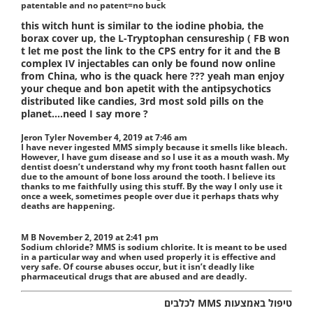
patentable and no patent=no buck
this witch hunt is similar to the iodine phobia, the
borax cover up, the L-Tryptophan censureship ( FB won
t let me post the link to the CPS entry for it and the B
complex IV injectables can only be found now online
from China, who is the quack here ??? yeah man enjoy
your cheque and bon apetit with the antipsychotics
distributed like candies, 3rd most sold pills on the
planet….need I say more ?
Jeron Tyler
November 4, 2019 at 7:46 am
I have never ingested MMS simply because it smells like bleach.
However, I have gum disease and so I use it as a mouth wash. My
dentist doesn’t understand why my front tooth hasnt fallen out
due to the amount of bone loss around the tooth. I believe its
thanks to me faithfully using this stuff. By the way I only use it
once a week, sometimes people over due it perhaps thats why
deaths are happening.
M B
November 2, 2019 at 2:41 pm
Sodium chloride? MMS is sodium chlorite. It is meant to be used
in a particular way and when used properly it is effective and
very safe. Of course abuses occur, but it isn’t deadly like
pharmaceutical drugs that are abused and are deadly.
טיפול באמצעות MMS לכלבים