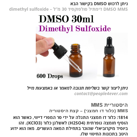
ניתן לרכוש DMSO בקישור הבא
DMSO MMS דימתיל סולפוקסיד 30 מ”ל – dimethyl sulfoxide
ניתן ליצור קשר בשליחת תגובה למאמר או באמצעות מייל
contact@people4ever.com
היסטוריית MMS
MMS (כלור דו חמצני) – קצת היסטוריה
1814:
כלור דו חמצני התגלה על ידי סר המפרי דייווי, כאשר הוא
הוסיף חומצה גופרתית (H2SO4) לאשלגן כלור (KClO3). זהו
ביוסיד מיקרוביאלי שהוכר בתחילת המאה העשרים. מאז הוא ידוע
היטב בתכונות החיטוי שלו.