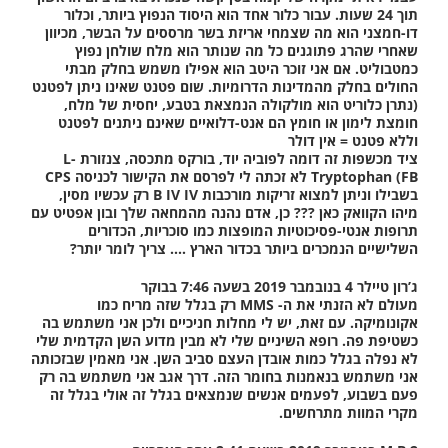
תוך 24 שעות. עבור כלור אחד הוא היסוד הנפוץ ביותר, וכלור
דו-חמצני הוא מה שצמחי אריזת בשר מרססים על הבשר, מכיוון
שאחרי שהרג פתוגנים כל מה שנותר הוא מלח שולחן נפוץ
כמטבוליט. אם אני זוכר היטב הוא אפילו משמש בחלק מבתי
החולים בחלק מהמדינות הדרומיות. שום פטנט שאינו ניתן לפטנט
(נתרן כלוריט הוא מולקולה הנמצאת בטבע, יחסית של מלח,
חומצת לימון או חומץ הם אנט-דלואיים שאינם ניתנים לפטנט
וללא פטנט = אין דולר
ציד מכשפות זה דומה לפוביה יוד, בורקס מתכסה, צנזורת L-
Tryptophan (FB לא זכתה לי לפרסם את הקישור לכניסה CPS
בשבילו וניתן למצוא זריקות מורכבות B IV IV רק עכשיו מסין,
מיהו הקוואק כאן ??? כן, אדם נהנה מהמחאה שלך ובון אפטיט עם
תרופות אנטי-פסיכוטיות המופצות כמו סוכריות, הכדורים
השלישיים הנמכרים ביותר בכדור הארץ …. צריך לומר יותר?
ג’רון טיילר 4 בנובמבר 2019 בשעה 7:46 בבוקר
מעולם לא הזנתי את ה- MMS רק בגלל שזה מריח כמו
אקונומיקה. עם זאת, יש לי מחלות חניכיים ולכן אני משתמש בה
כשטיפת פה. רופא השיניים שלי לא מבין מדוע השן הקדמית שלי
לא נפלה בגלל כמות אובדן העצם סביב השן. אני מאמין שבזכותה
אני משתמש בנאמנות בחומר הזה. דרך אגב אני משתמש בה רק
פעם בשבוע, לפעמים אנשים שנמצאים בגלל זה אולי בגלל זה
מקרי המוות מתרחשים.