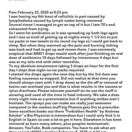
Pam
February 23, 2020 at 8:23 pm
I was having my 6th bout of cellulitis in part caused by
lymphedema caused by lymph nodes being removed.
Several times I managed to get on top of it but I late 70’s and
exhausted from trying.
So I went for antibiotics as it was spreading up both legs again
and I was so tired of getting up at nights every 1 1/2 hrs to put
ice packs in two towels to tie round my legs so I could get back to
sleep. But when they warmed up the pain and burning itching
was back and had to get up and renew them. I was extremely
sceptical that MMS1 drops would work after just finishing an oral
dose of antibiotics 10 days followed by intravenous 4 days but
was at my wits end with other remedies.
To my absolute amazement taking 3 drops an hour for the first
day I slept that night no ice packs required.
I started the drops again the next day but by the 3rd dose was
feeling nauseous so stopped. Did not realise at that time you
should always start with 1 drop doses as the die off or removal of
toxins can overload you and that is what results in the nausea or
/plus diarrhoea. Please educate yourself on its use the stuff is
amazing and used all the time in food industry. We take a dose
every night now as a preventative but if anything strikes won’t
hesitate. The sprays you can make are really just awesome
compared to the useless stuff big Pharma gets Drs to prescribe.
Some excellent books out there “Forbidden Health” by Andreas
Kalcker” a Bio-Physicist is tremendous but I could only find it in
English in Spain so cost a lot to get it here. Elsewhere it has been
removed as have many others, plus peoples testimonials.
Amazon, YouTube, Book companies. You have to ask what are
they scared of?
Mike Jenkins
February 8, 2020 at 4:44 pm