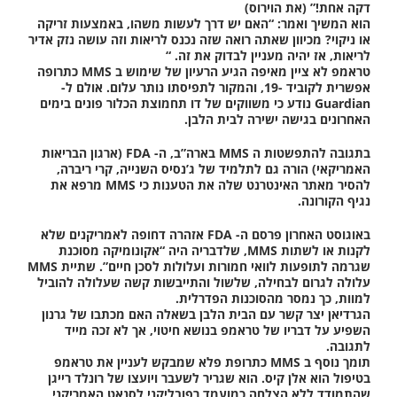
דקה אחת!” (את הוירוס)
הוא המשיך ואמר: “האם יש דרך לעשות משהו, באמצעות זריקה
או ניקוי? מכיוון שאתה רואה שזה נכנס לריאות וזה עושה נזק אדיר
לריאות, אז יהיה מעניין לבדוק את זה. “
טראמפ לא ציין מאיפה הגיע הרעיון של שימוש ב MMS כתרופה
אפשרית לקוביד -19, והמקור לתפיסתו נותר עלום. אולם ל-
Guardian נודע כי משווקים של דו תחמוצת הכלור פונים בימים
האחרונים בגישה ישירה לבית הלבן.
בתגובה להתפשטות ה MMS בארה”ב, ה- FDA (ארגון הבריאות
האמריקאי) הורה גם לתלמיד של ג’נסיס השנייה, קרי ריברה,
להסיר מאתר האינטרנט שלה את הטענות כי MMS מרפא את
נגיף הקורונה.
באוגוסט האחרון פרסם ה- FDA אזהרה דחופה לאמריקנים שלא
לקנות או לשתות MMS, שלדבריה היה “אקונומיקה מסוכנת
שגרמה לתופעות לוואי חמורות ועלולות לסכן חיים”. שתיית MMS
עלולה לגרום לבחילה, שלשול והתייבשות קשה שעלולה להוביל
למוות, כך נמסר מהסוכנות הפדרלית.
הגרדיאן יצר קשר עם הבית הלבן בשאלה האם מכתבו של גרנון
השפיע על דבריו של טראמפ בנושא חיטוי, אך לא זכה מייד
לתגובה.
תומך נוסף ב MMS כתרופת פלא שמבקש לעניין את טראמפ
בטיפול הוא אלן קיס. הוא שגריר לשעבר ויועצו של רונלד רייגן
שהתמודד ללא הצלחה כמועמד רפובליקני לסנאט האמריקני