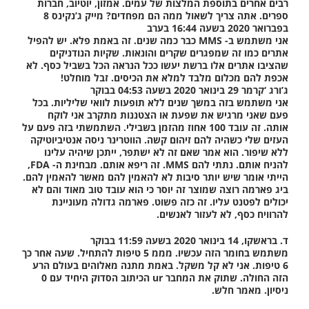
רבים אחרים בתוספת המלצות של עמים. אמזון, יוטיוב, חברות
ספרים. אתה צריך לשאול ממה הם מפחדים? מייק ג’נקינס 8
בפברואר 2020 בשעה 16:44 בערב
אני משתמש ב- MMS כבר כמה שנים. זה באמת פלא. יש להפיל
אתרים כמו זה שמפגרים שקרים והונאות. שקיות הנודניקים
שהציבו אתרים אלו ברשת יעשו ככל הנראה הכל בשביל כסף. לא
אכפת להם מכלום מלבד למלא את הכיסים. זבל מוחלט!
ג’ורג ‘קרמר 29 בינואר 2020 בשעה 04:53 בבוקר
אני משתמש בזה במשך שנים ללא תופעות לוואי שליליות. בכל
פעם שאני מרגיש את שפעת או הצטננות מתקרב אני לוקח
אותה. זה עובד 100 אחוז מהזמן בשבילי. השתמשתי בזה פעם על
העזים שלי כשהיה להם זיהום קשה. הווטרינר ניסה אנטיביוטיקה
ללא שיפור. הוא אמר שאם זה לא ישתפר, ייתכן שיהיה עלינו
להניח אותם. נתתי להם MMS. זה ריפא אותם. מבחינת ה- FDA,
הייתי אומר שיש יותר סיבות לא להאמין להם מאשר להאמין להם.
ביג פארמה רוצה שמוצר זה יוסר כי הוא עובד טוב מאוד והם לא
יכולים לפטנט עליו. זה כזה פשוט. פארמה גדולה מעוניינת
להרוויח כסף, לא לעזור לאנשים.
ד. בראשקו, 14 בינואר 2020 בשעה 11:59 בבוקר
משתמש בחומר הזה עכשיו. מממ 5 טיפות להתחיל. שעה אחר כך
6 טיפות. אני לא קל משקל. באמת מתנה מאלוהים בעולם הרע
הזה החולה. שתוק את המחבר ur הכיתוב הסדוק היחיד עם 0
ניסיון. מאמר חלש.