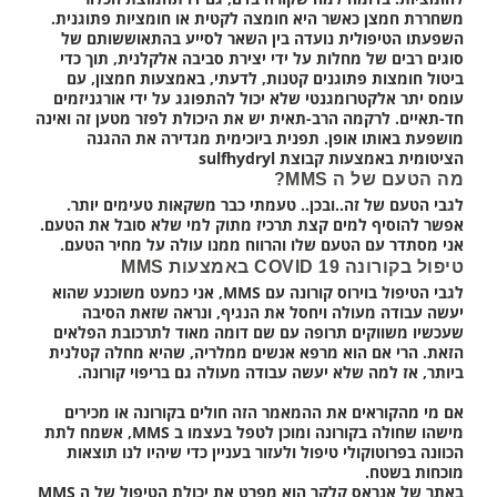
משחררת חמצן כאשר היא חומצה לקטית או חומציות פתוגנית.
השפעתו הטיפולית נועדה בין השאר לסייע בהתאוששותם של
סוגים רבים של מחלות על ידי יצירת סביבה אלקלנית, תוך כדי
ביטול חומצות פתוגנים קטנות, לדעתי, באמצעות חמצון, עם
עומס יתר אלקטרומגנטי שלא יכול להתפוגג על ידי אורגניזמים
חד-תאיים. לרקמה הרב-תאית יש את היכולת לפזר מטען זה ואינה
מושפעת באותו אופן. תפנית ביוכימית מגדירה את ההגנה
הציטומית באמצעות קבוצת sulfhydryl
מה הטעם של ה MMS?
לגבי הטעם של זה..ובכן.. טעמתי כבר משקאות טעימים יותר.
אפשר להוסיף למים קצת תרכיז מתוק למי שלא סובל את הטעם.
אני מסתדר עם הטעם שלו והרווח ממנו עולה על מחיר הטעם.
טיפול בקורונה COVID 19 באמצעות MMS
לגבי הטיפול בוירוס קורונה עם MMS, אני כמעט משוכנע שהוא
יעשה עבודה מעולה ויחסל את הנגיף, ונראה שזאת הסיבה
שעכשיו משווקים תרופה עם שם דומה מאוד לתרכובת הפלאים
הזאת.
הרי אם הוא מרפא אנשים ממלריה, שהיא מחלה קטלנית
ביותר, אז למה שלא יעשה עבודה מעולה גם בריפוי קורונה.
אם מי מהקוראים את ההמאמר הזה חולים בקורונה או מכירים
מישהו שחולה בקורונה ומוכן לטפל בעצמו ב MMS, אשמח לתת
הכוונה בפרוטוקולי טיפול ולעזור בעניין כדי שיהיו לנו תוצאות
מוכחות בשטח.
באתר של אנראס קלקר הוא מפרט את יכולת הטיפול של ה MMS