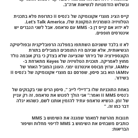
ובשלוש הזדמנויות לנשיאות ארה”ב.
קייס הציג מוצרי אקונומיקה של ג’נסיס II כתרופת פלא בתכנית
הטלוויזיה השמרנית המקוונת שלו, Let’s Talk America.
לא ידוע אם קייס דן ב- MMS עם טראמפ. אבל לשני הגברים יש
אינטרסים חופפים.
לא זו בלבד ששניהם השתתפו במפלגה הרפובליקנית ובפוליטיקה
הנשיאותית, אלא שניהם היו התומכים המובילים בתורת
הקונספירציה של בירתר שהציעה שלא בצדק כי ברק אובמה נולד
מחוץ לאמריקה. תוכנית הטלוויזיה של Keyes מתארחת ב-
IAMtv, ערוץ מבוסס אינטרנט ימני. העוגן המוביל האחר של
IAMtv הוא בוב סיסון, שפרסם גם מוצרי אקונומיקה של ג’נסיס II
בשידור.
באחת התוכניות שלו ב”דיילי לייב “, סיסון הרים שני בקבוקים של
ג’נסיס II MMS ואמר:” אני הולך לפגוש את טראמפ, זה רק עניין
של זמן. הנשיא טראמפ עתיד להזמין אותנו לשם, כשהוא יגלה
דבר כמו זה. “
תגובות מהרשת למאמר שמגנה את השימוש ב MMS
כותבים משבחים את השימוש ב MMS לריפוי מחלות ושיפור
הבריאות: