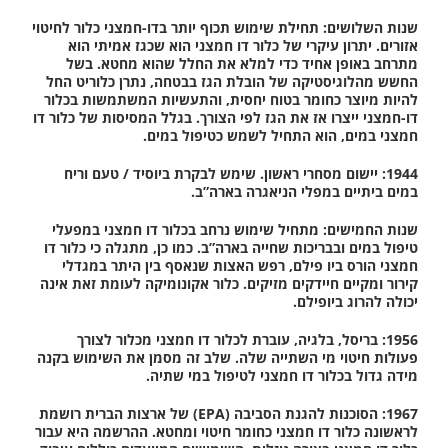
שנות השלושים:
תחילת שימוש תכוף יותר בדו-חמצני כלור לחיטוי
אזורים. יתרון עיקרי של כלור דו חמצני הוא שכגז אמיתי הוא
מתרחב באופן אחיד כדי למלא את החלל שהוא מחטא. בשל
החשש מהלוגיסטיקה של הובלת הגז בבטחה, נתרן כלוריט החל
להיות מיוצר כחומר בטוח יחסית, והתעשיות המשתמשות בכלור
דו-חמצני ייצרו אז את הגז לפי הצורך. בגלל המסיסות של כלור דו
חמצני במים, הוא התחיל לשמש כטיפול במים.
1944:
יישום מסחרי ראשון. שימש לבקרת ביוסיד / טעם וריח
במים ביתיים במפלי הניאגרה בארה”ב.
שנות החמישים:
מתחיל שימוש נרחב בכלור דו חמצני במפעלי
טיפול במים ובבריכות שחייה בארה”ב. כמו כן, מתגלה כי כלור דו
חמצני הורס ביו פילם, רפש האצות שנאסף בין היתר במגדלי
קירור ומקיים חיידקים מזיקים. כלור אקונומיקה לעומת זאת אינה
יכולה להרוג ביופילם.
1956:
בריסל, בלגיה, עוברת לכלור דו חמצני מכלור לצורך
פעולות חיטוי מי השתייה שלה. שלב זה מסמן את השימוש בקנה
מידה גדול בכלור דו חמצני לטיפול במי שתיה.
1967:
הסוכנות להגנת הסביבה (EPA) של ארצות הברית רושמת
לראשונה כלור דו חמצני כחומר חיטוי ומחטא. ההרשמה היא עבור