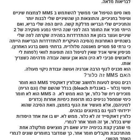
לבריאות מלאה.
מאז סיום הטיפול אני ממשיך להשתמש ב MMS לצחצוח שיניים
וטיפול בחניכיים, והתוצאות הן שהשיניים שלי לבנות יותר
והחניכיים שלי הבריאו מדלקת קשה. היום הפה שלי בריא, ואם
הייתי מכיר את החומר הזה לפני שנה הייתי נמנע מעקירה של 2
שיניים ועוצר בזמן את ההתדרדרות במהירה שקרתה לפה שלי
בשנתיים האחרונות (הסיבה העיקרית להתדרדרות הבריאות הייתה
כי גרתי 50 מטרים מאנטנה סלולרית. ברחתי משם ברגע האחרון).
מניסיון אישי אגיד שאין לטיפול הזה תופעות לוואי (לפחות לי
ולאנשים סביבי לא היו) והוא אכן עושה עבודה מדהימה כשצריך
אותו.
הוא מכניס לגוף הרבה אנרגיה ועושה עבודת ניקוי מעולה.
האם MMS זה כלור?
רבים נוטים לטעות ולחשוב שכלורין דאוקסיד MMS הוא חומר
חיטוי (כלור – באנגלית bleach) בגלל שהשם שלו (וגם הריח)
מזכירים ריח של כלור, אך הוא ממש לא. ה MMS הוא לא חומר
כימי שמחסל נגיפים כמו תרופות כימיות אחרות (כדורים
למיניהם), אלא מעשיר את הגוף בחמצן, וזאת הסיבה שהוא
ידידותי לגוף גם במינונים גבוהים.
כלורין דאוקסייד זה לא כלור. ממש לא.
יש בו את אחד היסודות
שיש בכלור, אך זה חומר אחר לגמרי.
מי שמבין קצת בכימיה יודע שאם רק מוציאים מולקולה אחת
מהתרכובת מקבלים חומר אחר, כך שמדובר בחומרים שונים לגמרי
האחד מהשני.