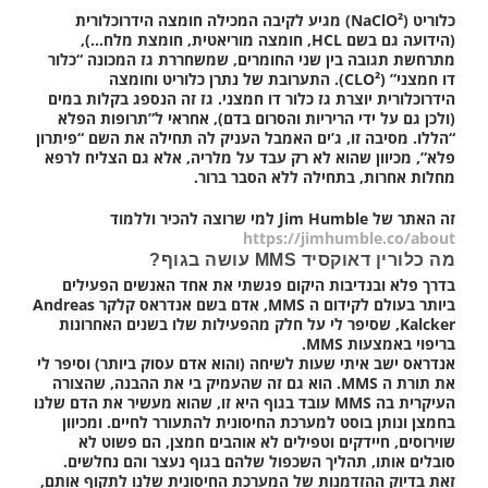
כלוריט (NaClO²) מגיע לקיבה המכילה חומצה הידרוכלורית
(הידועה גם בשם HCL, חומצה מוריאטית, חומצת מלח…),
מתרחשת תגובה בין שני החומרים, שמשחררת גז המכונה “כלור
דו חמצני” (CLO²). התערובת של נתרן כלוריט וחומצה
הידרוכלורית יוצרת גז כלור דו חמצני. גז זה הנספג בקלות במים
(ולכן גם על ידי הריריות והסרום בדם), אחראי ל”תרופות הפלא
“הללו. מסיבה זו, ג’ים האמבל העניק לה תחילה את השם “פיתרון
פלא”, מכיוון שהוא לא רק עבד על מלריה, אלא גם הצליח לרפא
מחלות אחרות, בתחילה ללא הסבר ברור.
זה האתר של Jim Humble
למי שרוצה להכיר וללמוד
https://jimhumble.co/about
מה כלורין דאוקסיד MMS עושה בגוף?
בדרך פלא ובנדיבות היקום פגשתי את אחד האנשים הפעילים
ביותר בעולם לקידום ה MMS, אדם בשם אנדראס קלקר Andreas
Kalcker, שסיפר לי על חלק מהפעילות שלו בשנים האחרונות
בריפוי באמצעות MMS.
אנדראס ישב איתי שעות לשיחה (והוא אדם עסוק ביותר) וסיפר לי
את תורת ה MMS. הוא גם זה שהעמיק בי את ההבנה, שהצורה
העיקרית בה MMS עובד בגוף היא זו, שהוא מעשיר את הדם שלנו
בחמצן ונותן בוסט למערכת החיסונית להתעורר לחיים.
ומכיוון
שוירוסים, חיידקים וטפילים לא אוהבים חמצן, הם פשוט לא
סובלים אותו, תהליך השכפול שלהם בגוף נעצר והם נחלשים.
זאת בדיוק ההזדמנות של המערכת החיסונית שלנו לתקוף אותם,