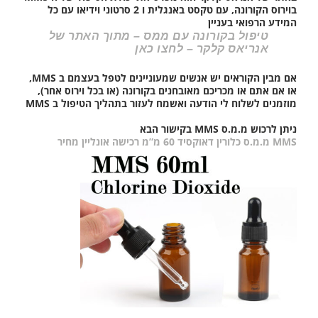
בוירוס הקורונה, עם טקסט באנגלית ו 2 סרטוני וידיאו עם כל
המידע הרפואי בעניין
טיפול בקורונה עם ממס – מתוך האתר של
אנריאס קלקר – לחצו כאן
אם מבין הקוראים יש אנשים שמעוניינים לטפל בעצמם ב MMS,
או אם אתם או מכריכם מאובחנים בקורונה (או בכל וירוס אחר),
מוזמנים לשלוח לי הודעה ואשמח לעזור בתהליך הטיפול ב MMS
ניתן לרכוש מ.מ.ס MMS בקישור הבא
MMS מ.מ.ס כלורין דאוקסיד 60 מ”מ רכישה אונליין מחיר