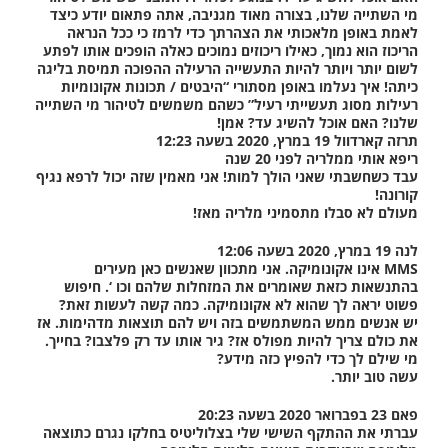
מי השתייה שלנו, בצורה מאוד מגניבה, אתה פתאום יודע כיצד
לאמת באופן מלאכותי את הצהרתך כדי לרמז כי ככל הנראה
הריכוז הוא נמוך, כאילו ריכוזים נמוכים כאלה הופכים אותו לפתע
לשום יותר ויותר להיות התעשייה הרעילה ההפוכה תמיסת בליגה
כיתה! איך נעלמו באופן מסתורי “היבטים / תכונות אקונומיות
רעילות מסוג תעשייתי רעיל” כשהם משמשים לטיהור מי השתייה
שלנו? האם אוכל להשיג עד? אמן!
תרזה קארדוול 19 במרץ, 2020 בשעה 12:23
ריפא אותי ממלריה לפני 20 שנה
עבד כשחשבתי שאני הולך למות! אני מאמין שזה יכול לרפא נגיף
קורונה!
מעולם לא סבלו מתסמיני מלריה מאז!
לנה 19 במרץ, 2020 בשעה 12:06
MMS אינו אקונומיקה. אני מתכוון שאנשים כאן מעירים
בהתנשאות כזאת שאומרים את המזחלות שלהם וכו ‘. חיפוש
פשוט יראה לך שהוא לא אקונומיקה. כמה קשה לעשות זאת?
יש אנשים ממש המשתמשים בזה ויש להם תוצאות מדהימות. אז
את כולם צריך להיות מפולס אז? גיר אותו עד רק פלצבו? בחייך.
מי שילם לך כדי להפיץ כזה מידע?
עשה טוב יותר.
פאם 23 בפברואר 2020 בשעה 20:23
עברתי את ההתקף השישי שלי בצלוליטיס בחלקו נגרם כתוצאה