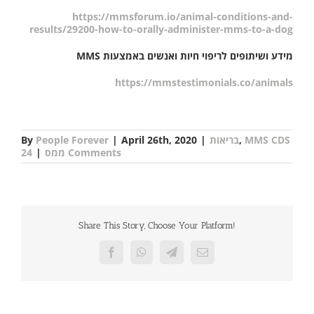
https://mmsforum.io/animal-conditions-and-
results/29200-how-to-orally-administer-mms-to-a-dog
מידע ושיתופים לריפוי חיות ואנשים באמצעות MMS
https://mmstestimonials.co/animals
MMS CDS
,
בריאות
|
April 26th, 2020
|
People Forever
By
24 Comments
ממס
|
Share This Story, Choose Your Platform!
Facebook
WhatsApp
Telegram
Email