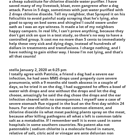
a cheap substitute for chlorine dioxide water purifier. I have
saved many of my livestock, bloat, even gangrene after a dog
attack. Parvo in 5 dogs, sometimes with just water purified with
2 drops chlorine dioxide. Tell my neighbor, that Sprayed it on his
foliculitis to avoid painful scalp scraping that he’s lying, also
good to spray on bed sores and shingles! I could sware under
oath as I was an eye witness. It made a lot of my neighbors
happy campers. In real life, I can’t prove anything, because they
don’t get sick on que in a test study, so there’s no way to have a
controlled group. It cost me no more than 5 cents to immediately
help these very sick and dying dogs, instead of hundreds of
dollars in treatments and transfusions. I charge nothing, and I
have nothing to gain either way. I know I’m not lying, and that’s
all that counts!
stella
January 2, 2020 at 6:25 pm
I totally agree with Patricia, a friend s dog had a severe ear
infection, he had seen MMS drops used properly cure severe
pneumonia, with a 9 months old tooth abscess in a couple of
days, so he tried it on the dog, I had suggested he offers a bowl of
water with drops and one without the drops and let the dog
choose, amazingly he said the dog chose the drops and the ear
infection cleared with no consequences. I myself saw a case of
severe stomach flue nipped in the bud on the first day within 24
hours. For one chlorine is the most common element, and
chlorine dioxide iis what meat packing plants spray on the meat,
because after killing pathogens all what s left is common table
salt as a metabolite. If I remember well it is even used in some
hospitals in some southern countries. No patent aka not
patentable ( sodium chlorite is a molecule found in nature,
relative of salt, citric acid or vinegar are ante deluvian non