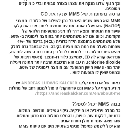
וכך הגוף שלנו מנקה את עצמו בצורה טבעית ובלי כימיקלים
מסוכנים.
גרסה משופרת של MMS שנקראת CD
MMS הוא השם שג’ים האמבל נתן לשילוב של כלור דו-חמצני
(NaClO²) שהופעל באותה עת עם חומצת לימון. אנדראס קלקר
שיפר את הנוסחה ומצא דרך להימנע מתופעות הלוואי של
הקודמת, וכיום אנו לא משתמשים יותר בחומצה לימונית ב- 50%,
אלא משתמשים בחומצה הידרוכלורית (HCL) בריכוז של -4%
שפחות מעלה את רמת החומציות בקיבה, מה שבעבר גרם לחלק
מהאנשים בחילות. כדי למנוע בלבול בין התרכובת הישנה לחדשה,
אנדראס קורא לה CD, שמייצג כלור דו-חמצני (ראשי תיבות של
chlorine dioxide). ה CD הוא תרכובת הרבה יותר מתונה ויעילה
יותר מה- MMS הישן המופעל עם חומצה לימונית של 50%,
וכמעט שאין לו תופעות לוואי.
באתר של אנדראס קלקר
ANDREAS LUDWIG KALCKER
יש
מידע מקיף על MMS וגם פרוטוקולי טיפול למגוון רחב של מחלות
https://andreaskalcker.com/en/about-me/
במה MMS יכול לטפל?
כל מחלה ויראלית או חיידקית, ניקוי טפילים, חולשה, מחלות
כרוניות, דלקות עור, כוויות, ובהחלט מחלות כמו סרטן ומחלות
שהרפואה עומדת מולן חסרת אונים.
הוא יכול לשמש כטיפול פנימי בשתיית מים עם טיפות MMS