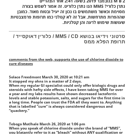
M B 2 בנובמבר 2019 בשעה 2:41 אחר הצהריים
נתרן כלורי? MMS הנו נתרן כלוריט. זה אמור לשמש בצורה
מסוימת וכאשר משתמשים בו נכון זה יעיל ובטוח מאוד. כמובן
שההפרות מתרחשות, אבל זה לא קטלני כמו תרופות פרמצבטיות
שעושות שימוש לרעה והן קטלניות.
סרטוני וידיאו בנושא MMS / CD / כלורין דאוקסייד /
תרופת הפלא ממס
comments from the web, supports the use of chlorine dioxide to
cure diseases
Solace Freedmont
March 30, 2020 at 10:21 am
It stopped my ohns in a matter of 2 days.
When my regular GI specialist could only offer biologic drugs and
steroids with hefty side effects, I have been taking MMS for over
a year and my labs results have shown decreased lactoferrin
levels and stable potassium, salts, and sugars for the first time in
a long time. People can trust the FDA all they want to. Anything
that is labelled “cure” is always considered dangerous and
“quackery.”
Tebogo Motlhale
March 26, 2020 at 1:06 pm
When you speak of chlorine dioxide under the brand of “MMS”,
you blatantly refer to it as “bleach” without ANY qualification or