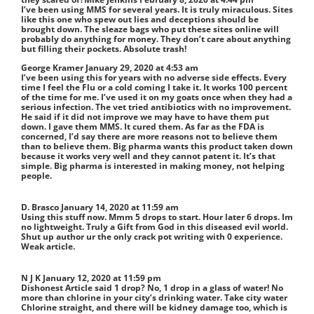
I’ve been using MMS for several years. It is truly miraculous. Sites
like this one who spew out lies and deceptions should be
brought down. The sleaze bags who put these sites online will
probably do anything for money. They don’t care about anything
but filling their pockets. Absolute trash!
George Kramer
January 29, 2020 at 4:53 am
I’ve been using this for years with no adverse side effects. Every
time I feel the Flu or a cold coming I take it. It works 100 percent
of the time for me. I’ve used it on my goats once when they had a
serious infection. The vet tried antibiotics with no improvement.
He said if it did not improve we may have to have them put
down. I gave them MMS. It cured them. As far as the FDA is
concerned, I’d say there are more reasons not to believe them
than to believe them. Big pharma wants this product taken down
because it works very well and they cannot patent it. It’s that
simple. Big pharma is interested in making money, not helping
people.
D. Brasco
January 14, 2020 at 11:59 am
Using this stuff now. Mmm 5 drops to start. Hour later 6 drops. Im
no lightweight. Truly a Gift from God in this diseased evil world.
Shut up author ur the only crack pot writing with 0 experience.
Weak article.
N J K
January 12, 2020 at 11:59 pm
Dishonest Article said 1 drop? No, 1 drop in a glass of water! No
more than chlorine in your city’s drinking water. Take city water
Chlorine straight, and there will be kidney damage too, which is