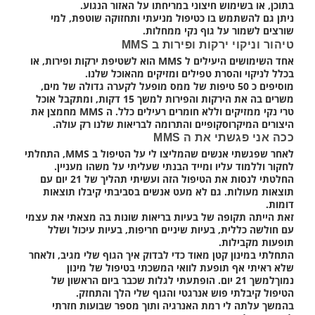
בתוכן, או בשימוש חיצוני במריחתו על האזור הנגוע.
ניתן גם להשתמש בו כטיפול מניעתי ותחזוקה שוטפת, למי
שורצים לשמור על גוף נקי ממחלות.
טיהור וניקוי ירקות ופירות ב MMS
אחד השימושים היעילים ל MMS הוא לשטיפת ירקות ופירות, או
בכלל לניקוי והסרת טפילים ומזיקים מהאוכל שלנו.
מוסיפים כ 50 טיפות של ממס מופעל לקערה גדולה של מים,
משרים בה את הירקות והפירות למשך 15 דקות, ומתקבל אוכל
טרי נקי ממזיקים וללא חומרים רעילים כלל. ה MMS מחמצן את
היצורים המיקרוסקופיים והתרומה לבריאות שלנו רק עולה.
ככה אני פגשתי את ה MMS
לאחר שפגשתי אנשים שהמליצו לי על הטיפול ב MMS, התחלתי
לחקור וללמוד עליו ומייד הבנתי שעליתי על משהו מעניין.
החלטתי לנסות את הטיפול הזה ועשיתי תהליך של 21 יום עם
תוצאות מעולות. גם לא מעט אנשים בסביבתי קיבלו תוצאות
דומות.
זאת הייתה תקופה של בעיות בריאות שונות בה מצאתי את עצמי
עם חולשה כללית, בעיות שיניים חריפות, בעיות עיכול ושלל
תופעות מקבילות.
התחלתי במינון קטן מאוד כדי לבדוק איך הגוף שלי מגיב, ולאחר
שלא ראיתי אף תופעת לוואי המשכתי בטיפול של מינון
נמוךלמשך 21 יום. הופתעתי לגלות שכבר ביום הראשון של
הטיפול קיבלתי פוש אנרגטי והגוף שלי הלך והתחזק.
בהמשך עלתה לי רמת האנרגיה ותוך מספר שבועות חזרתי