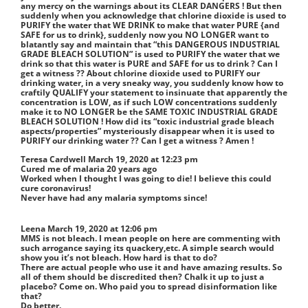
any mercy on the warnings about its CLEAR DANGERS ! But then
suddenly when you acknowledge that chlorine dioxide is used to
PURIFY the water that WE DRINK to make that water PURE {and
SAFE for us to drink}, suddenly now you NO LONGER want to
blatantly say and maintain that “this DANGEROUS INDUSTRIAL
GRADE BLEACH SOLUTION” is used to PURIFY the water that we
drink so that this water is PURE and SAFE for us to drink ? Can I
get a witness ?? About chlorine dioxide used to PURIFY our
drinking water, in a very sneaky way, you suddenly know how to
craftily QUALIFY your statement to insinuate that apparently the
concentration is LOW, as if such LOW concentrations suddenly
make it to NO LONGER be the SAME TOXIC INDUSTRIAL GRADE
BLEACH SOLUTION ! How did its “toxic industrial grade bleach
aspects/properties” mysteriously disappear when it is used to
PURIFY our drinking water ?? Can I get a witness ? Amen !
Teresa Cardwell
March 19, 2020 at 12:23 pm
Cured me of malaria 20 years ago
Worked when I thought I was going to die! I believe this could
cure coronavirus!
Never have had any malaria symptoms since!
Leena
March 19, 2020 at 12:06 pm
MMS is not bleach. I mean people on here are commenting with
such arrogance saying its quackery,etc. A simple search would
show you it’s not bleach. How hard is that to do?
There are actual people who use it and have amazing results. So
all of them should be discredited then? Chalk it up to just a
placebo? Come on. Who paid you to spread disinformation like
that?
Do better.