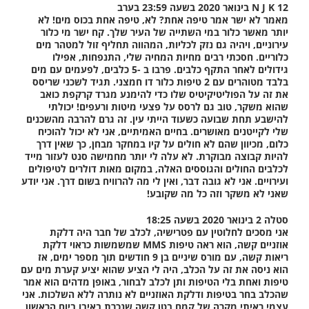
N J K 12 בינואר 2020 בשעה 23:59 בערב
מאמר לא ישר אמר טיפה אחת? לא, טיפה אחת בכוס מים! לא
יותר מאשר כלור במי השתייה של העיר שלך. קח ישר מי כלור
עירוניים, ויהיה גם נזק לכליות, המהווה תחליף זול למטהר מים
כלוריים. חסכתי רבים מחיות המחיה שלי, התנפחות, אפילו
גידולים לאחר התקף כלבים. פרבו ב -5 כלבים, לפעמים עם מים
בלבד מטוהרים עם 2 טיפות כלור דו חמצני. תגיד לשכני שריסס
את זה על הפוליטיקיטיס שלו כדי להימנע מגרד קרקפת כואב
שהוא משקר, טוב גם לרסס על פצעי מיטות ורעפים! יכולתי
להישבע תחת שבועה כשעוד הייתי עין. זה גרם להרבה מהשכנים
שלי לקייטנים מאושרים. בחיים האמיתיים, אני לא יכול להוכיח
כלום, מכיוון שהם לא חולים על קיו במחקר מבחן, כך שאין דרך
להיות קבוצה מבוקרת. לא עלה לי יותר מחמישה סנט לעזור מייד
לכלבים החולים והגוססים האלה, במקום מאות דולרים לטיפולים
ועירויים. אני לא גובה דבר, ואין לי מה להרוויח בשום דרך. אני יודע
שאני לא משקר וזה כל מה שקובע!
סטלה 2 בינואר 2020 בשעה 18:25
אני מסכים לחלוטין עם פטרישיה, לכלב של חבר היה דלקת
אוזניים קשה, הוא ראה טיפות MMS שמשמשות כראוי דלקת
ריאות קשה, עם מורס שיניים בן 9 חודשים תוך מספר ימים, אז
הוא ניסה את זה על הכלב, היה לי הציע שהוא יציע קערת מים עם
טיפות ואחת בלי הטיפות ותן לכלב לבחור, באופן מדהים הוא אמר
שהכלב בחר בטיפות ודלקת האוזניים לא נותרה ללא השלכות. אני
עצמי ראיתי מקרה של קמח בטן קשה שנכרת באיבו ביום הראשון