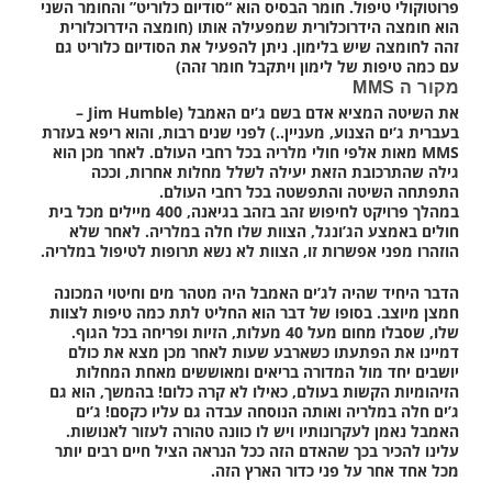
פרוטוקולי טיפול. חומר הבסיס הוא “סודיום כלוריט” והחומר השני
הוא חומצה הידרוכלורית שמפעילה אותו (חומצה הידרוכלורית
זהה לחומצה שיש בלימון. ניתן להפעיל את הסודיום כלוריט גם
עם כמה טיפות של לימון ויתקבל חומר זהה)
מקור ה MMS
את השיטה המציא אדם בשם ג’ים האמבל (Jim Humble –
בעברית ג’ים הצנוע, מעניין..) לפני שנים רבות, והוא ריפא בעזרת
MMS מאות אלפי חולי מלריה בכל רחבי העולם.
לאחר מכן הוא
גילה שהתרכובת הזאת יעילה לשלל מחלות אחרות, וככה
התפתחה השיטה והתפשטה בכל רחבי העולם.
במהלך פרויקט לחיפוש זהב בזהב בגיאנה, 400 מיילים מכל בית
חולים באמצע הג’ונגל, הצוות שלו חלה במלריה. לאחר שלא
הוזהרו מפני אפשרות זו, הצוות לא נשא תרופות לטיפול במלריה.
הדבר היחיד שהיה לג’ים האמבל היה מטהר מים וחיטוי המכונה
חמצן מיוצב. בסופו של דבר הוא החליט לתת כמה טיפות לצוות
שלו, שסבלו מחום מעל 40 מעלות, הזיות ופריחה בכל הגוף.
דמיינו את הפתעתו כשארבע שעות לאחר מכן מצא את כולם
יושבים יחד מול המדורה בריאים ומאוששים מאחת המחלות
הזיהומיות הקשות בעולם, כאילו לא קרה כלום! בהמשך, הוא גם
ג’ים חלה במלריה ואותה הנוסחה עבדה גם עליו כקסם! ג’ים
האמבל נאמן לעקרונותיו ויש לו כוונה טהורה לעזור לאנושות.
עלינו להכיר בכך שהאדם הזה ככל הנראה הציל חיים רבים יותר
מכל אחד אחר על פני כדור הארץ הזה.