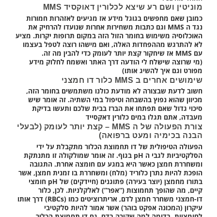
מוניטין ושם רע שיצא לכלורין דאוקסיד MMS
כמובן שאם מחפשים בגוגל מידע אז מגיעים לאזהרות חמורות
נגד ה MMS וגם כתבות משחירות אחרות שנועדו להרחיק את
האוכלוסיה משימוש בחומר הזול הזה במקום תרופות יקרות. מציע
לא להתרגש מההפחדות האלה, ואם מישהו רוצה לטפל בעצמו
עם MMS אז שיחקור קצת יותר לעומק כדי להבין מה זה.
(מי שרוצה שישלח לי הודעה דרך האתר ואשמח לחלוק מידע
מפורט וגם איך להשיג אותו)
שימושים אחרים ב MMS כלור דו חמצני
חשוב לדעת שבצורה לא מודעת כולנו משתמשים בחומר הזה,
מכיוון שהוא נפוץ בהשבחה וטיפול במי השתיה. זה אומר שיש
סיכוי גדול שאם תפתחו את הברז בבית שלכם ותעשו בדיקת
מעבדה, אתם תגלו במים כלורין דאקסייד
צורת הפעולה של ה MMS – קצת יותר לעומק (לבעלי
הבנה בכימיה ומעט ברפואה)
הפעולה הטיפולית של דו תחמוצת הכלור מתקבלת על ידי
הסלקטיביות לגבי ה pH בגוף. זה אומר שמולקולה זו מתנתקת
ומשחררת חמצן כאשר היא במגע עם חומצה אחרת. התגובה
הופכת להיות נתרן כלוריד (מלח) ומשחררת בו זמנית חמצן, אשר
בתורו מחמצן (יוצר בעירה) פתוגנים (חיידקים) של pH חומצי
קיים, מה שהופך תחמוצות (“אפר”) לאלקלניות. לכן, כלור
דו-חמצני משחרר חמצן לדם, אריתרוציטים כמו (RBCs) דרך אותו
עיקרון (המכונה אפקט בוהר) אשר אמור להיות סלקטיבי
לחומציות. בדומה למה שקורה בדם, גם דו תחמוצת הכלור