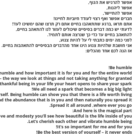
אפשר להרגיש את הגוף,
אפשר ליהנות,
אפשר להתיישר,
חברים אפשר ואף רצוי לעודד חיוביות לחיינו!
אתם תראו ,ברגע שתתאהבו בחיים אתם רק תרצו שהם ימשיכו לעד!
לדעתי יש כמה דברים בסיסיים שיכולים לעזור לנו להתאהב בחיים,
להתאהב בחיים עד כדי כך שנרצה אותם לתמיד.
לפני כמה ימים כתבתי לי על להיות צנוע,
אני חושבת שלהיות צנוע הינו אחד מהדברים הבסיסיים להתאהבות בחיים.
אז הנה לכם אחד מהכלים:
Be humble!
humble and how important it is for you and for the entire world.
 the way we look at things and not taking anything for granted.
hankful being in your life your heart opens to share your spark!
We all need a spark that becomes a big big light!
elf. Being humble can show you that there is a life worth living!
d the abundance that is in you and then naturally you spread it!
Spread it all around ,where ever you go.
And here is the magical part:
ve and modesty you’ll see how beautiful is the life inside of you.
Let’s cherish each other and vibrate humble being.
It’s so important for me and for you!
Be the best version of yourself – it never ends!