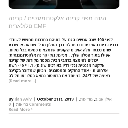
הגנה מפני קרינה אלקטרומגנטית / קרינה
סלולארית EMF
לפני 100 שנה אנשים הגנו על בתיהם בחרבות מחשש לשודדי
דרכים. כיום האויבים נכנסים לנו דרך החלון מבלי שנראה או שנדע
שהם נכנסו. אלה אויבים שקופים שנמצאים כמעט בכל מקום,
אפילו בתוך הסלון שלך. . מניעת נזקי קרינה אלקטרומגנטית:
יכולים להימצא ברחבי הבית מספר מקורות של קרינה
אלקטרומגנטית (גלי רדיו באורכים שונים). 1. ויי פי - רשת
אלחוטית - אחד החזקים והמסוכנים, מכיוון שמדובר בקרינה
רציפה של 24/7, במיוחד אם הראוטור נמצא בסלון או חלילה
[Read more...]
אילן אביב
,
מודעות
,
|
October 21st, 2019
|
Ilan Aviv
By
0 Comments
בריאות
|
Read More