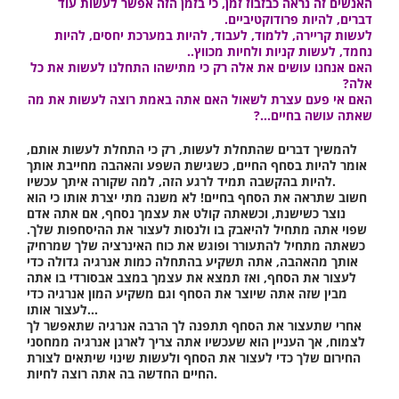
האנשים זה נראה כבזבוז זמן, כי בזמן הזה אפשר לעשות עוד
דברים, להיות פרודוקטיביים.
לעשות קריירה, ללמוד, לעבוד, להיות במערכת יחסים, להיות
נחמד, לעשות קניות ולחיות מכווץ..
האם אנחנו עושים את אלה רק כי מתישהו התחלנו לעשות את כל
אלה?
האם אי פעם עצרת לשאול האם אתה באמת רוצה לעשות את מה
שאתה עושה בחיים…?
להמשיך דברים שהתחלת לעשות, רק כי התחלת לעשות אותם,
אומר להיות בסחף החיים, כשגישת השפע והאהבה מחייבת אותך
להיות בהקשבה תמיד לרגע הזה, למה שקורה איתך עכשיו.
חשוב שתראה את הסחף בחיים! לא משנה מתי יצרת אותו כי הוא
נוצר כשישנת, וכשאתה קולט את עצמך נסחף, אם אתה אדם
שפוי אתה מתחיל להיאבק בו ולנסות לעצור את ההיסחפות שלך.
כשאתה מתחיל להתעורר ופוגש את כוח האינרציה שלך שמרחיק
אותך מהאהבה, אתה תשקיע בהתחלה כמות אנרגיה גדולה כדי
לעצור את הסחף, ואז תמצא את עצמך במצב אבסורדי בו אתה
מבין שזה אתה שיוצר את הסחף וגם משקיע המון אנרגיה כדי
לעצור אותו…
אחרי שתעצור את הסחף תתפנה לך הרבה אנרגיה שתאפשר לך
לצמוח, אך העניין הוא שעכשיו אתה צריך לארגן אנרגיה ממחסני
החירום שלך כדי לעצור את הסחף ולעשות שינוי שיתאים לצורת
החיים החדשה בה אתה רוצה לחיות.