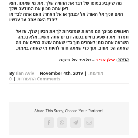
מה שיקבע בסופו של דבר את ההוויה שלך, את מי שאתה, הוא
לאן אתה מכוון את התודעה שלך.
האם פניך אל האור? אל עצמך או אל האחר? האם אתה לבד או
יחד? האם אתה ער עכשיו?
האנשים סביבך הם מראות שמזכירות לך את הכיוון שלך, אז אל
תמדוד את השפע בחיים בכמה דברים אתה משיג, אלא בכמה
השראה אתה נותן לאחרים תוך כדי שאתה עושה בחיים את מה
שאתה הכי אוהב, תוך כדי שאתה חוזר להיות מי שאתה באמת.
הכותב
:
אילן אביב
–
תלמיד של היקום
מודעות
,
|
November 4th, 2019
|
Ilan Aviv
By
0 Comments
התעוררות
|
Share This Story, Choose Your Platform!
Facebook
WhatsApp
Telegram
Email